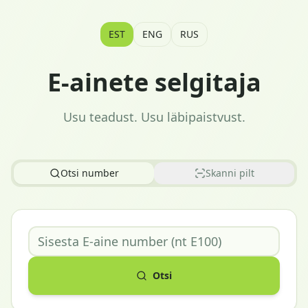
EST
ENG
RUS
E-ainete selgitaja
Usu teadust. Usu läbipaistvust.
Otsi number
Skanni pilt
Otsi